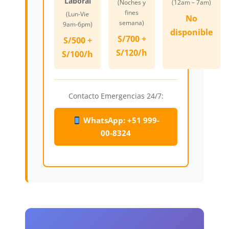
Laboral
(Noches y
(12am – 7am)
fines
(Lun-Vie
No
semana)
9am-6pm)
disponible
S/700 +
S/500 +
S/120/h
S/100/h
Contacto Emergencias 24/7:
WhatsApp: +51 999-
00-8324