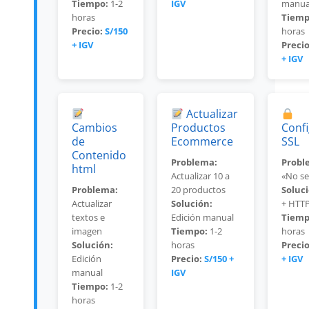
Tiempo:
1-2
IGV
manua
horas
Tiemp
Precio:
S/150
horas
+ IGV
Precio
+ IGV
Actualizar
Cambios
Productos
Conf
de
Ecommerce
SSL
Contenido
Problema:
Probl
html
Actualizar 10 a
«No s
Problema:
20 productos
Soluci
Actualizar
Solución:
+ HTT
textos e
Edición manual
Tiemp
imagen
Tiempo:
1-2
horas
Solución:
horas
Precio
Edición
Precio:
S/150 +
+ IGV
manual
IGV
Tiempo:
1-2
horas