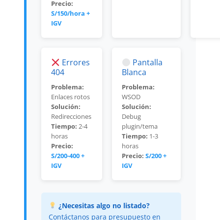
Precio:
S/150/hora +
IGV
Errores
Pantalla
404
Blanca
Problema:
Problema:
Enlaces rotos
WSOD
Solución:
Solución:
Redirecciones
Debug
Tiempo:
2-4
plugin/tema
horas
Tiempo:
1-3
Precio:
horas
S/200-400 +
Precio:
S/200 +
IGV
IGV
¿Necesitas algo no listado?
Contáctanos para presupuesto en