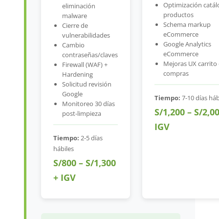
Optimización catál
eliminación
productos
malware
Schema markup
Cierre de
eCommerce
vulnerabilidades
Google Analytics
Cambio
eCommerce
contraseñas/claves
Mejoras UX carrito
Firewall (WAF) +
compras
Hardening
Solicitud revisión
Google
Tiempo:
7-10 días háb
Monitoreo 30 días
S/1,200 – S/2,0
post-limpieza
IGV
Tiempo:
2-5 días
hábiles
S/800 – S/1,300
+ IGV