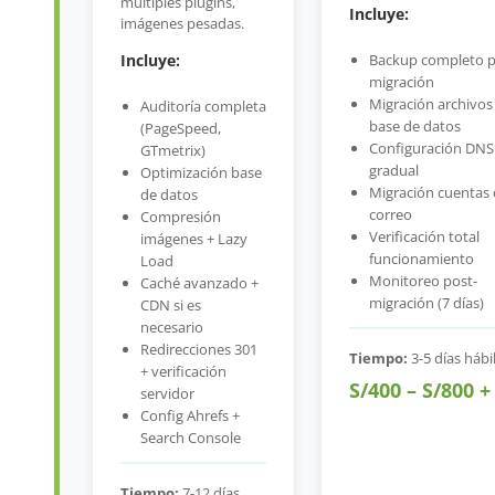
múltiples plugins,
Incluye:
imágenes pesadas.
Incluye:
Backup completo p
migración
Migración archivos
Auditoría completa
base de datos
(PageSpeed,
Configuración DNS
GTmetrix)
gradual
Optimización base
Migración cuentas
de datos
correo
Compresión
Verificación total
imágenes + Lazy
funcionamiento
Load
Monitoreo post-
Caché avanzado +
migración (7 días)
CDN si es
necesario
Redirecciones 301
Tiempo:
3-5 días hábi
+ verificación
S/400 – S/800 +
servidor
Config Ahrefs +
Search Console
Tiempo:
7-12 días