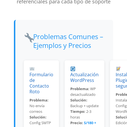
referenciales para cada tipo de soporte
emergenci
a
Problemas Comunes –
Ejemplos y Precios
Formulario
Actualización
Insta
de
WordPress
Plugi
Contacto
segu
Problema:
WP
Roto
desactualizado
Probl
Problema:
Solución:
Instal
No envía
Backup + update
Config
correos
Tiempo:
2-3
Wordf
Solución:
horas
Soluci
Config SMTP
Precio:
S/180 +
Edició